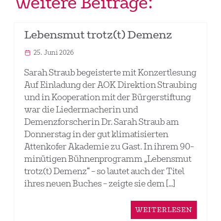
Weitere Beiträge:
Lebensmut trotz(t) Demenz
25. Juni 2026
Sarah Straub begeisterte mit Konzertlesung
Auf Einladung der AOK Direktion Straubing
und in Kooperation mit der Bürgerstiftung
war die Liedermacherin und
Demenzforscherin Dr. Sarah Straub am
Donnerstag in der gut klimatisierten
Attenkofer Akademie zu Gast. In ihrem 90-
minütigen Bühnenprogramm „Lebensmut
trotz(t) Demenz“ – so lautet auch der Titel
ihres neuen Buches – zeigte sie dem […]
WEITERLESEN